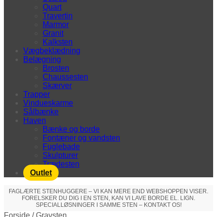
Quart
Travertin
Marmor
Granit
Kalksten
Vægbeklædning
Belægning
Brosten
Chaussesten
Skærver
Trapper
Vindueskarme
Sålbænke
Haven
Bænke og borde
Fontæner og vandsten
Fuglebade
Skulpturer
Trædesten
Outlet
FAGLÆRTE STENHUGGERE – VI KAN MERE END WEBSHOPPEN VISER.
FORELSKER DU DIG I EN STEN, KAN VI LAVE BORDE EL. LIGN.
SPECIALLØSNINGER I SAMME STEN – KONTAKT OS!
Forside
/
Gravsten