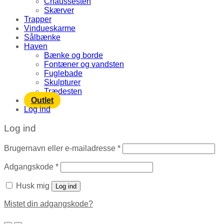
Chaussesten
Skærver
Trapper
Vindueskarme
Sålbænke
Haven
Bænke og borde
Fontæner og vandsten
Fuglebade
Skulpturer
Trædesten
Outlet
Log ind
Log ind
Brugernavn eller e-mailadresse
*
Adgangskode
*
Husk mig
Log ind
Mistet din adgangskode?