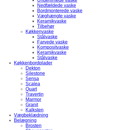
Underlimede vaske
Nedfældede vaske
Bordmonterede vaske
Væghængte vaske
Keramikvaske
Tilbehør
Køkkenvaske
Stålvaske
Farvede vaske
Kompositvaske
Keramikvaske
Stålvaske
Køkkenbordplader
Dekton
Silestone
Sensa
Scalea
Quart
Travertin
Marmor
Granit
Kalksten
Vægbeklædning
Belægning
Brosten