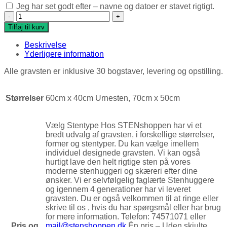
Jeg har set godt efter – navne og datoer er stavet rigtigt.
New Afrika sandblæst med ugle antal
Tilføj til kurv
Beskrivelse
Yderligere information
Alle gravsten er inklusive 30 bogstaver, levering og opstilling.
Størrelser
60cm x 40cm Urnesten, 70cm x 50cm
Vælg Stentype Hos STENshoppen har vi et
bredt udvalg af gravsten, i forskellige størrelser,
former og stentyper. Du kan vælge imellem
individuel designede gravsten. Vi kan også
hurtigt lave den helt rigtige sten på vores
moderne stenhuggeri og skæreri efter dine
ønsker. Vi er selvfølgelig faglærte Stenhuggere
og igennem 4 generationer har vi leveret
gravsten. Du er også velkommen til at ringe eller
skrive til os , hvis du har spørgsmål eller har brug
for mere information. Telefon: 74571071 eller
Pris og
mail@stenshoppen.dk
Én pris – Uden skjulte