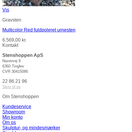
Vis
Gravsten
Multicolor Red fuldpoleret urnesten
6.569,00
kr.
Kontakt
Stenshoppen ApS
Navervej 8
6360 Tinglev
CVR 30415086
22 86 21 96
Skriv til os
Om Stenshoppen
Kundeservice
Showroom
Min konto
Om os
Skulptur- og mindesmærker