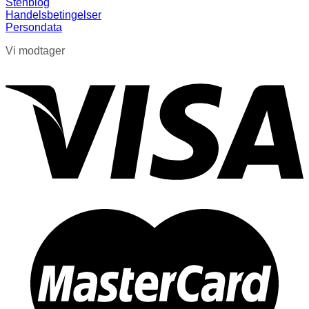
Stenblog
Handelsbetingelser
Persondata
Vi modtager