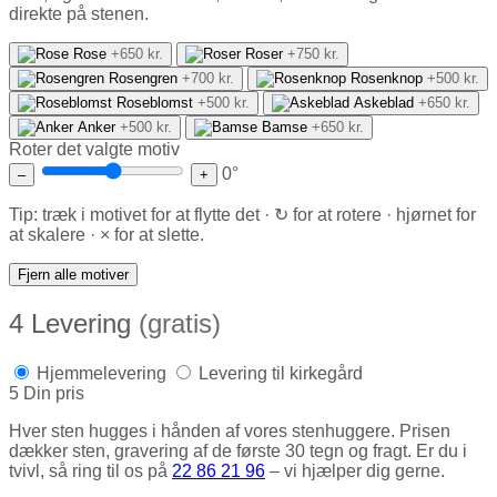
direkte på stenen.
Rose
+650 kr.
Roser
+750 kr.
Rosengren
+700 kr.
Rosenknop
+500 kr.
Roseblomst
+500 kr.
Askeblad
+650 kr.
Anker
+500 kr.
Bamse
+650 kr.
Roter det valgte motiv
0°
–
+
Tip: træk i motivet for at flytte det · ↻ for at rotere · hjørnet for
at skalere · × for at slette.
Fjern alle motiver
4
Levering
(gratis)
Hjemmelevering
Levering til kirkegård
5
Din pris
Hver sten hugges i hånden af vores stenhuggere. Prisen
dækker sten, gravering af de første 30 tegn og fragt. Er du i
tvivl, så ring til os på
22 86 21 96
– vi hjælper dig gerne.