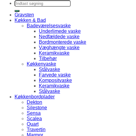
Søg efter:
Gravsten
Køkken & Bad
Badeværelsesvaske
Underlimede vaske
Nedfældede vaske
Bordmonterede vaske
Væghængte vaske
Keramikvaske
Tilbehør
Køkkenvaske
Stålvaske
Farvede vaske
Kompositvaske
Keramikvaske
Stålvaske
Køkkenbordplader
Dekton
Silestone
Sensa
Scalea
Quart
Travertin
Marmor