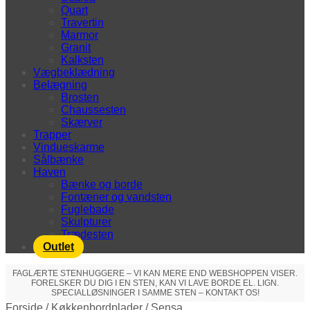
Quart
Travertin
Marmor
Granit
Kalksten
Vægbeklædning
Belægning
Brosten
Chaussesten
Skærver
Trapper
Vindueskarme
Sålbænke
Haven
Bænke og borde
Fontæner og vandsten
Fuglebade
Skulpturer
Trædesten
Outlet
FAGLÆRTE STENHUGGERE – VI KAN MERE END WEBSHOPPEN VISER.
FORELSKER DU DIG I EN STEN, KAN VI LAVE BORDE EL. LIGN.
SPECIALLØSNINGER I SAMME STEN – KONTAKT OS!
Forside
/
Køkkenbordplader
/
Sensa