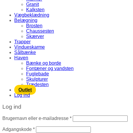
Granit
Kalksten
Vægbeklædning
Belægning
Brosten
Chaussesten
Skærver
Trapper
Vindueskarme
Sålbænke
Haven
Bænke og borde
Fontæner og vandsten
Fuglebade
Skulpturer
Trædesten
Outlet
Log ind
Log ind
Brugernavn eller e-mailadresse
*
Adgangskode
*