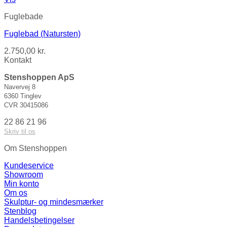
Fuglebade
Fuglebad (Natursten)
2.750,00
kr.
Kontakt
Stenshoppen ApS
Navervej 8
6360 Tinglev
CVR 30415086
22 86 21 96
Skriv til os
Om Stenshoppen
Kundeservice
Showroom
Min konto
Om os
Skulptur- og mindesmærker
Stenblog
Handelsbetingelser