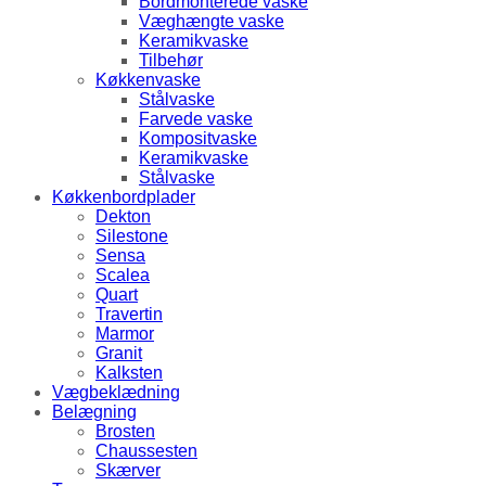
Bordmonterede vaske
Væghængte vaske
Keramikvaske
Tilbehør
Køkkenvaske
Stålvaske
Farvede vaske
Kompositvaske
Keramikvaske
Stålvaske
Køkkenbordplader
Dekton
Silestone
Sensa
Scalea
Quart
Travertin
Marmor
Granit
Kalksten
Vægbeklædning
Belægning
Brosten
Chaussesten
Skærver