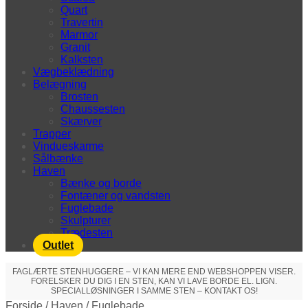
Quart
Travertin
Marmor
Granit
Kalksten
Vægbeklædning
Belægning
Brosten
Chaussesten
Skærver
Trapper
Vindueskarme
Sålbænke
Haven
Bænke og borde
Fontæner og vandsten
Fuglebade
Skulpturer
Trædesten
Outlet
FAGLÆRTE STENHUGGERE – VI KAN MERE END WEBSHOPPEN VISER.
FORELSKER DU DIG I EN STEN, KAN VI LAVE BORDE EL. LIGN.
SPECIALLØSNINGER I SAMME STEN – KONTAKT OS!
Forside
/
Haven
/
Fuglebade