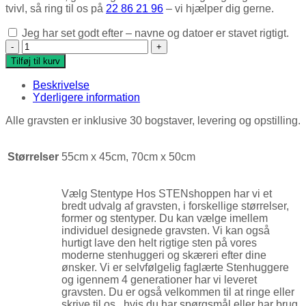
tvivl, så ring til os på
22 86 21 96
– vi hjælper dig gerne.
Jeg har set godt efter – navne og datoer er stavet rigtigt.
Natursten med indslibning Indian Black antal
Tilføj til kurv
Beskrivelse
Yderligere information
Alle gravsten er inklusive 30 bogstaver, levering og opstilling.
Størrelser
55cm x 45cm, 70cm x 50cm
Vælg Stentype Hos STENshoppen har vi et
bredt udvalg af gravsten, i forskellige størrelser,
former og stentyper. Du kan vælge imellem
individuel designede gravsten. Vi kan også
hurtigt lave den helt rigtige sten på vores
moderne stenhuggeri og skæreri efter dine
ønsker. Vi er selvfølgelig faglærte Stenhuggere
og igennem 4 generationer har vi leveret
gravsten. Du er også velkommen til at ringe eller
skrive til os , hvis du har spørgsmål eller har brug