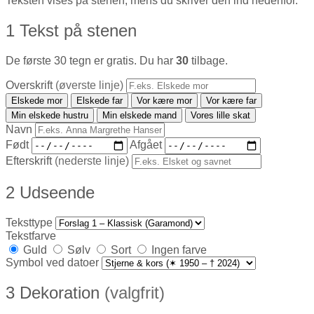
Teksten vises på stenen, mens du skriver den ind nedenfor.
1
Tekst på stenen
De første 30 tegn er gratis. Du har
30
tilbage.
Overskrift
(øverste linje)
Elskede mor
Elskede far
Vor kære mor
Vor kære far
Min elskede hustru
Min elskede mand
Vores lille skat
Navn
Født
Afgået
Efterskrift
(nederste linje)
2
Udseende
Teksttype
Tekstfarve
Guld
Sølv
Sort
Ingen farve
Symbol ved datoer
3
Dekoration
(valgfrit)