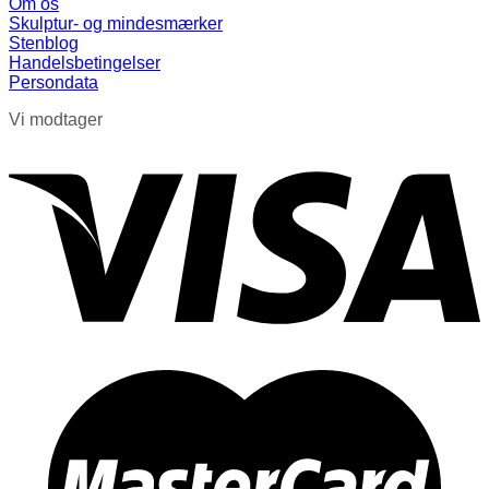
Om os
Skulptur- og mindesmærker
Stenblog
Handelsbetingelser
Persondata
Vi modtager