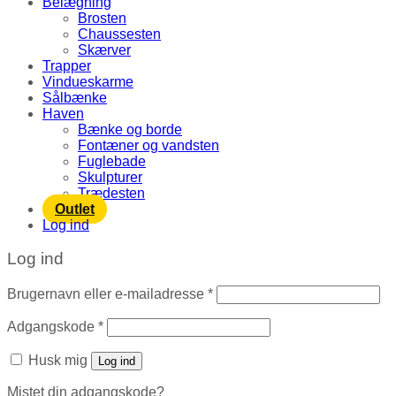
Belægning
Brosten
Chaussesten
Skærver
Trapper
Vindueskarme
Sålbænke
Haven
Bænke og borde
Fontæner og vandsten
Fuglebade
Skulpturer
Trædesten
Outlet
Log ind
Log ind
Brugernavn eller e-mailadresse
*
Adgangskode
*
Husk mig
Log ind
Mistet din adgangskode?