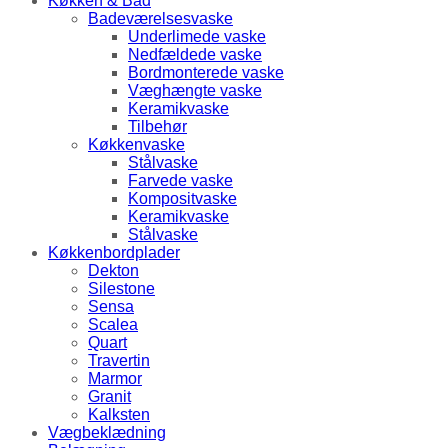
Køkken & Bad
Badeværelsesvaske
Underlimede vaske
Nedfældede vaske
Bordmonterede vaske
Væghængte vaske
Keramikvaske
Tilbehør
Køkkenvaske
Stålvaske
Farvede vaske
Kompositvaske
Keramikvaske
Stålvaske
Køkkenbordplader
Dekton
Silestone
Sensa
Scalea
Quart
Travertin
Marmor
Granit
Kalksten
Vægbeklædning