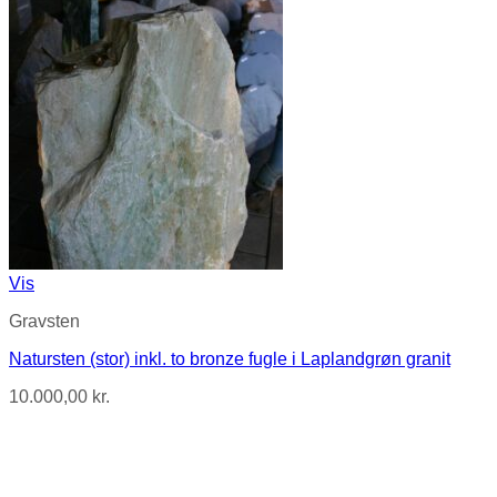
Vis
Gravsten
Natursten (stor) inkl. to bronze fugle i Laplandgrøn granit
10.000,00
kr.