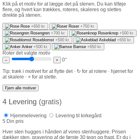
Klik på et motiv for at lægge det på stenen. Du kan tilføje
flere, og hvert kan trækkes, roteres, skaleres og slettes
direkte på stenen.
Rose
+650 kr.
Roser
+750 kr.
Rosengren
+700 kr.
Rosenknop
+500 kr.
Roseblomst
+500 kr.
Askeblad
+650 kr.
Anker
+500 kr.
Bamse
+650 kr.
Roter det valgte motiv
0°
–
+
Tip: træk i motivet for at flytte det · ↻ for at rotere · hjørnet for
at skalere · × for at slette.
Fjern alle motiver
4
Levering
(gratis)
Hjemmelevering
Levering til kirkegård
5
Din pris
Hver sten hugges i hånden af vores stenhuggere. Prisen
dækker sten, gravering af de første 30 tegn og fragt. Er du i