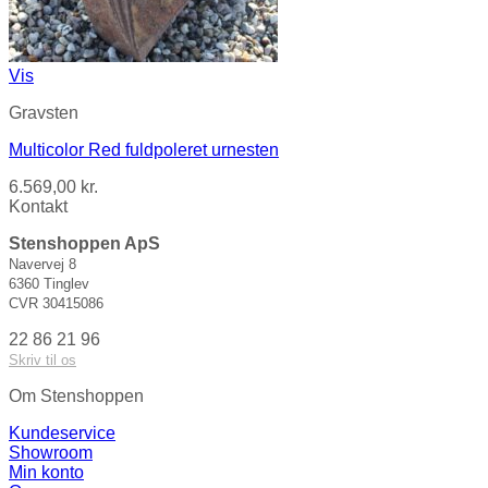
Vis
Gravsten
Multicolor Red fuldpoleret urnesten
6.569,00
kr.
Kontakt
Stenshoppen ApS
Navervej 8
6360 Tinglev
CVR 30415086
22 86 21 96
Skriv til os
Om Stenshoppen
Kundeservice
Showroom
Min konto