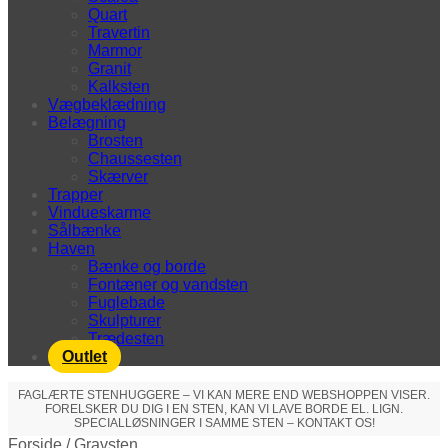
Quart
Travertin
Marmor
Granit
Kalksten
Vægbeklædning
Belægning
Brosten
Chaussesten
Skærver
Trapper
Vindueskarme
Sålbænke
Haven
Bænke og borde
Fontæner og vandsten
Fuglebade
Skulpturer
Trædesten
Outlet
FAGLÆRTE STENHUGGERE – VI KAN MERE END WEBSHOPPEN VISER.
FORELSKER DU DIG I EN STEN, KAN VI LAVE BORDE EL. LIGN.
SPECIALLØSNINGER I SAMME STEN – KONTAKT OS!
Forside
/
Gravsten