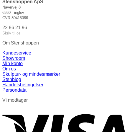
Stenshoppen ApS
Navervej 8
6360 Tinglev
CVR 30415086
22 86 21 96
Skriv til os
Om Stenshoppen
Kundeservice
Showroom
Min konto
Om os
Skulptur- og mindesmærker
Stenblog
Handelsbetingelser
Persondata
Vi modtager