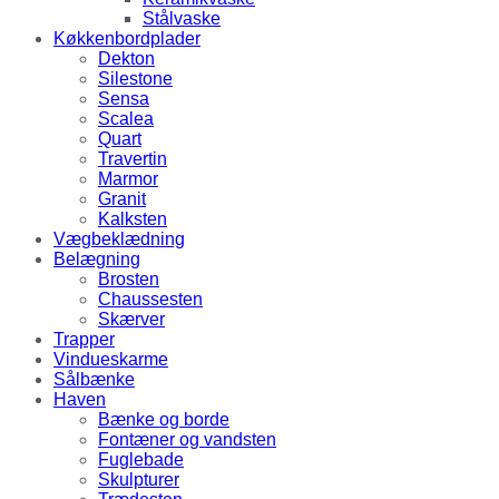
Stålvaske
Køkkenbordplader
Dekton
Silestone
Sensa
Scalea
Quart
Travertin
Marmor
Granit
Kalksten
Vægbeklædning
Belægning
Brosten
Chaussesten
Skærver
Trapper
Vindueskarme
Sålbænke
Haven
Bænke og borde
Fontæner og vandsten
Fuglebade
Skulpturer