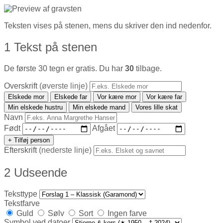
Teksten vises på stenen, mens du skriver den ind nedenfor.
1
Tekst på stenen
De første 30 tegn er gratis. Du har
30
tilbage.
Overskrift
(øverste linje)
Elskede mor
Elskede far
Vor kære mor
Vor kære far
Min elskede hustru
Min elskede mand
Vores lille skat
Navn
Født
Afgået
+ Tilføj person
Efterskrift
(nederste linje)
2
Udseende
Teksttype
Tekstfarve
Guld
Sølv
Sort
Ingen farve
Symbol ved datoer