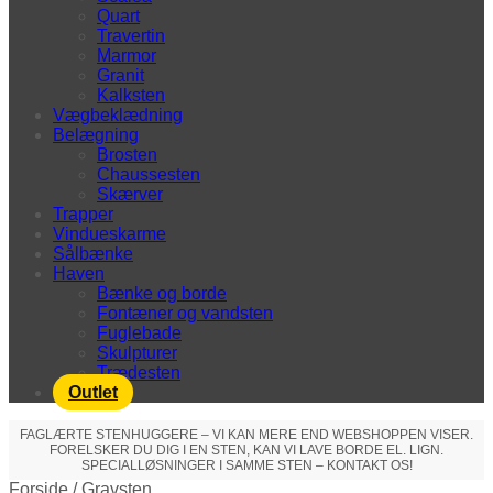
Quart
Travertin
Marmor
Granit
Kalksten
Vægbeklædning
Belægning
Brosten
Chaussesten
Skærver
Trapper
Vindueskarme
Sålbænke
Haven
Bænke og borde
Fontæner og vandsten
Fuglebade
Skulpturer
Trædesten
Outlet
FAGLÆRTE STENHUGGERE – VI KAN MERE END WEBSHOPPEN VISER.
FORELSKER DU DIG I EN STEN, KAN VI LAVE BORDE EL. LIGN.
SPECIALLØSNINGER I SAMME STEN – KONTAKT OS!
Forside
/
Gravsten