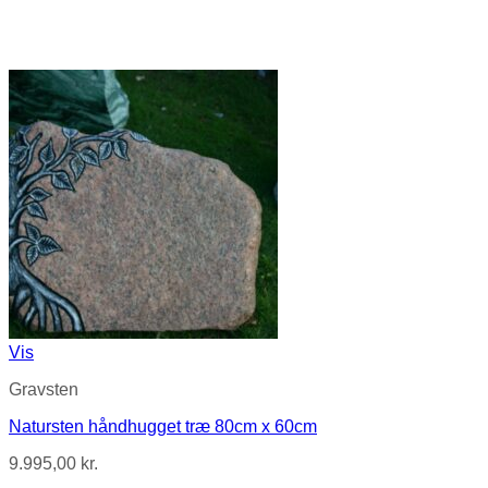
Vis
Gravsten
Natursten håndhugget træ 80cm x 60cm
9.995,00
kr.