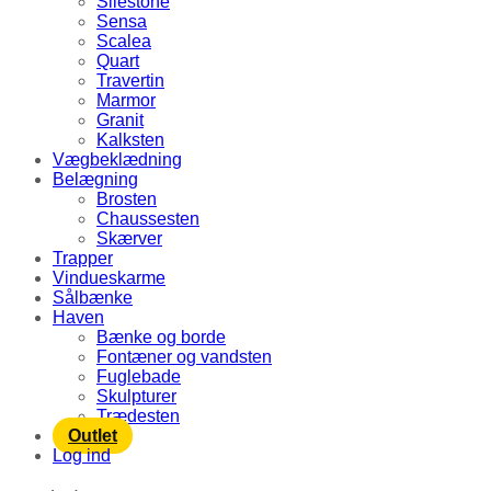
Silestone
Sensa
Scalea
Quart
Travertin
Marmor
Granit
Kalksten
Vægbeklædning
Belægning
Brosten
Chaussesten
Skærver
Trapper
Vindueskarme
Sålbænke
Haven
Bænke og borde
Fontæner og vandsten
Fuglebade
Skulpturer
Trædesten
Outlet
Log ind