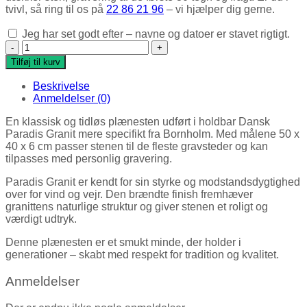
tvivl, så ring til os på
22 86 21 96
– vi hjælper dig gerne.
Jeg har set godt efter – navne og datoer er stavet rigtigt.
Plænesten (Paradis) antal
Tilføj til kurv
Beskrivelse
Anmeldelser (0)
En klassisk og tidløs plænesten udført i holdbar Dansk
Paradis Granit mere specifikt fra Bornholm. Med målene 50 x
40 x 6 cm passer stenen til de fleste gravsteder og kan
tilpasses med personlig gravering.
Paradis Granit er kendt for sin styrke og modstandsdygtighed
over for vind og vejr. Den brændte finish fremhæver
granittens naturlige struktur og giver stenen et roligt og
værdigt udtryk.
Denne plænesten er et smukt minde, der holder i
generationer – skabt med respekt for tradition og kvalitet.
Anmeldelser