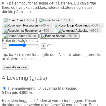
Klik på et motiv for at lægge det på stenen. Du kan tilføje
flere, og hvert kan trækkes, roteres, skaleres og slettes
direkte på stenen.
Rose
+650 kr.
Roser
+750 kr.
Rosengren
+700 kr.
Rosenknop
+500 kr.
Roseblomst
+500 kr.
Askeblad
+650 kr.
Anker
+500 kr.
Bamse
+650 kr.
Roter det valgte motiv
0°
–
+
Tip: træk i motivet for at flytte det · ↻ for at rotere · hjørnet for
at skalere · × for at slette.
Fjern alle motiver
4
Levering
(gratis)
Hjemmelevering
Levering til kirkegård
5
Din pris
4.995 kr.
Hver sten hugges i hånden af vores stenhuggere. Prisen
dækker sten, gravering af de første 30 tegn og fragt. Er du i