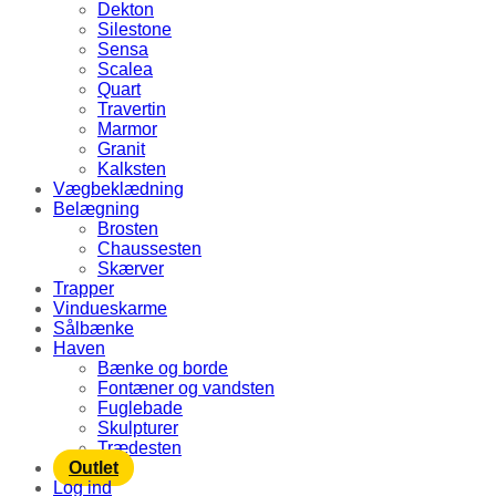
Dekton
Silestone
Sensa
Scalea
Quart
Travertin
Marmor
Granit
Kalksten
Vægbeklædning
Belægning
Brosten
Chaussesten
Skærver
Trapper
Vindueskarme
Sålbænke
Haven
Bænke og borde
Fontæner og vandsten
Fuglebade
Skulpturer
Trædesten
Outlet
Log ind