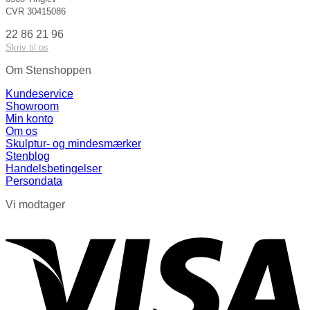
CVR 30415086
22 86 21 96
Skriv til os
Om Stenshoppen
Kundeservice
Showroom
Min konto
Om os
Skulptur- og mindesmærker
Stenblog
Handelsbetingelser
Persondata
Vi modtager