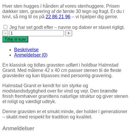
Hver sten hugges i hånden af vores stenhuggere. Prisen
dækker sten, gravering af de første 30 tegn og fragt. Er du i
tvivl, så ring til os på
22 86 21 96
– vi hjælper dig gerne.
Jeg har set godt efter – navne og datoer er stavet rigtigt.
Gravsten (Halmstad) antal
Tilføj til kurv
Beskrivelse
Anmeldelser (0)
En klassisk og tidløs gravsten udført i holdbar Halmstad
Granit. Med målene 42 x 40 cm passer stenen til de fleste
gravsteder og kan tilpasses med personlig gravering.
Halmstad Granit er kendt for sin styrke og
modstandsdygtighed over for vind og vejr. Den brændte
finish fremhæver granittens naturlige struktur og giver stenen
et roligt og værdigt udtryk.
Denne gravsten er et smukt minde, der holder i generationer
– skabt med respekt for tradition og kvalitet.
Anmeldelser