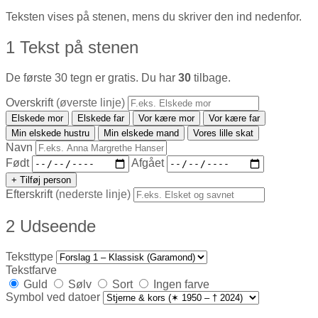
Teksten vises på stenen, mens du skriver den ind nedenfor.
1
Tekst på stenen
De første 30 tegn er gratis. Du har
30
tilbage.
Overskrift
(øverste linje)
Elskede mor
Elskede far
Vor kære mor
Vor kære far
Min elskede hustru
Min elskede mand
Vores lille skat
Navn
Født
Afgået
+ Tilføj person
Efterskrift
(nederste linje)
2
Udseende
Teksttype
Tekstfarve
Guld
Sølv
Sort
Ingen farve
Symbol ved datoer