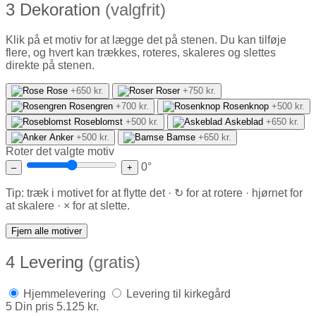
3
Dekoration
(valgfrit)
Klik på et motiv for at lægge det på stenen. Du kan tilføje
flere, og hvert kan trækkes, roteres, skaleres og slettes
direkte på stenen.
Rose
+650 kr.
Roser
+750 kr.
Rosengren
+700 kr.
Rosenknop
+500 kr.
Roseblomst
+500 kr.
Askeblad
+650 kr.
Anker
+500 kr.
Bamse
+650 kr.
Roter det valgte motiv
0°
–
+
Tip: træk i motivet for at flytte det · ↻ for at rotere · hjørnet for
at skalere · × for at slette.
Fjern alle motiver
4
Levering
(gratis)
Hjemmelevering
Levering til kirkegård
5
Din pris
5.125 kr.