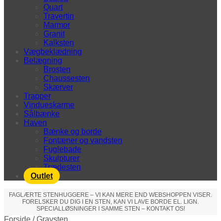
Quart
Travertin
Marmor
Granit
Kalksten
Vægbeklædning
Belægning
Brosten
Chaussesten
Skærver
Trapper
Vindueskarme
Sålbænke
Haven
Bænke og borde
Fontæner og vandsten
Fuglebade
Skulpturer
Trædesten
Outlet
FAGLÆRTE STENHUGGERE – VI KAN MERE END WEBSHOPPEN VISER.
FORELSKER DU DIG I EN STEN, KAN VI LAVE BORDE EL. LIGN.
SPECIALLØSNINGER I SAMME STEN – KONTAKT OS!
Forside
/
Gravsten