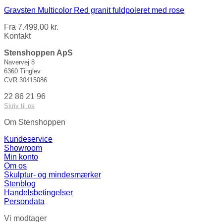
Gravsten Multicolor Red granit fuldpoleret med rose
Fra
7.499,00
kr.
Kontakt
Stenshoppen ApS
Navervej 8
6360 Tinglev
CVR 30415086
22 86 21 96
Skriv til os
Om Stenshoppen
Kundeservice
Showroom
Min konto
Om os
Skulptur- og mindesmærker
Stenblog
Handelsbetingelser
Persondata
Vi modtager