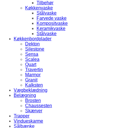
Tilbehør
Køkkenvaske
Stålvaske
Farvede vaske
Kompositvaske
Keramikvaske
Stålvaske
Køkkenbordplader
Dekton
Silestone
Sensa
Scalea
Quart
Travertin
Marmor
Granit
Kalksten
Vægbeklædning
Belægning
Brosten
Chaussesten
Skærver
Trapper
Vindueskarme
Sålbænke