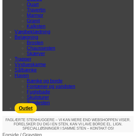
Quart
Travertin
Marmor
Granit
Kalksten
Vægbeklædning
Belægning
Brosten
Chaussesten
Skærver
Trapper
Vindueskarme
Sålbænke
Haven
Bænke og borde
Fontæner og vandsten
Fuglebade
Skulpturer
Trædesten
Outlet
FAGLÆRTE STENHUGGERE – VI KAN MERE END WEBSHOPPEN VISER.
FORELSKER DU DIG I EN STEN, KAN VI LAVE BORDE EL. LIGN.
SPECIALLØSNINGER I SAMME STEN – KONTAKT OS!
Forside
/
Gravsten