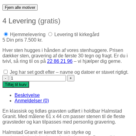
Fjern alle motiver
4
Levering
(gratis)
Hjemmelevering
Levering til kirkegård
5
Din pris
7.500 kr.
Hver sten hugges i hånden af vores stenhuggere. Prisen
dækker sten, gravering af de første 30 tegn og fragt. Er du i
tvivl, så ring til os på
22 86 21 96
– vi hjælper dig gerne.
Jeg har set godt efter – navne og datoer er stavet rigtigt.
Gravsten (Halmstad) antal
Tilføj til kurv
Beskrivelse
Anmeldelser (0)
En klassisk og tidløs gravsten udført i holdbar Halmstad
Granit. Med målene 61 x 44 cm passer stenen til de fleste
gravsteder og kan tilpasses med personlig gravering.
Halmstad Granit er kendt for sin styrke og