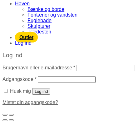
Haven
Bænke og borde
Fontæner og vandsten
Fuglebade
Skulpturer
Trædesten
Outlet
Log ind
Log ind
Brugernavn eller e-mailadresse
*
Adgangskode
*
Husk mig
Log ind
Mistet din adgangskode?