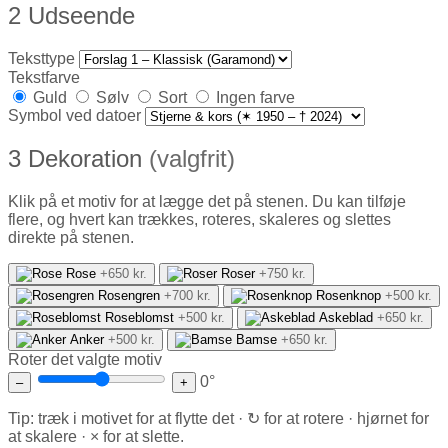
2
Udseende
Teksttype
Tekstfarve
Guld
Sølv
Sort
Ingen farve
Symbol ved datoer
3
Dekoration
(valgfrit)
Klik på et motiv for at lægge det på stenen. Du kan tilføje
flere, og hvert kan trækkes, roteres, skaleres og slettes
direkte på stenen.
Rose
+650 kr.
Roser
+750 kr.
Rosengren
+700 kr.
Rosenknop
+500 kr.
Roseblomst
+500 kr.
Askeblad
+650 kr.
Anker
+500 kr.
Bamse
+650 kr.
Roter det valgte motiv
0°
–
+
Tip: træk i motivet for at flytte det · ↻ for at rotere · hjørnet for
at skalere · × for at slette.