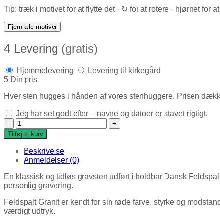
Tip: træk i motivet for at flytte det · ↻ for at rotere · hjørnet for at
Fjern alle motiver
4
Levering
(gratis)
Hjemmelevering
Levering til kirkegård
5
Din pris
Hver sten hugges i hånden af vores stenhuggere. Prisen dækker st
Jeg har set godt efter – navne og datoer er stavet rigtigt.
Gravsten (Feldspalt Rød) antal
Tilføj til kurv
Beskrivelse
Anmeldelser (0)
En klassisk og tidløs gravsten udført i holdbar Dansk Feldspa
personlig gravering.
Feldspalt Granit er kendt for sin røde farve, styrke og modstand
værdigt udtryk.