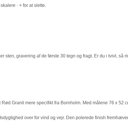
 skalere · × for at slette.
en, gravering af de første 30 tegn og fragt. Er du i tvivl, så ri
lt Rød Granit mere specifikt fra Bornholm. Med målene 76 x 52 c
sdygtighed over for vind og vejr. Den polerede finish fremhæver g