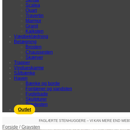
Scalea
Quart
Travertin
Marmor
Granit
Kalksten
Vægbeklædning
Belægning
Brosten
Chaussesten
Skærver
Trapper
Vindueskarme
Sålbænke
Haven
Bænke og borde
Fontæner og vandsten
Fuglebade
Skulpturer
Trædesten
Outlet
FAGLÆRTE STENHUGGERE – VI KAN MERE END WEBSHO
Forside
/
Gravsten