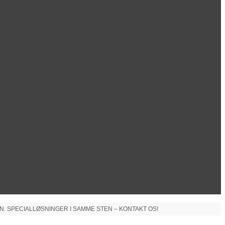
N. SPECIALLØSNINGER I SAMME STEN – KONTAKT OS!