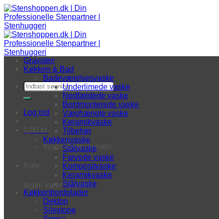
Fortsæt til indhold
Gravsten
Køkken & Bad
Badeværelsesvaske
Søg efter:
Underlimede vaske
Nedfældede vaske
Bordmonterede vaske
Log ind
Væghængte vaske
Keramikvaske
0,00
kr.
Tilbehør
Køkkenvaske
Ingen varer i kurven.
Stålvaske
Farvede vaske
Kurv
Kompositvaske
Keramikvaske
Stålvaske
Ingen varer i kurven.
Køkkenbordplader
Dekton
Silestone
Sensa