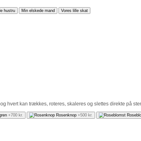
e hustru
Min elskede mand
Vores lille skat
, og hvert kan trækkes, roteres, skaleres og slettes direkte på st
gren
+700 kr.
Rosenknop
+500 kr.
Rosebl