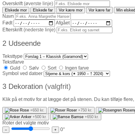
Overskrift
(øverste linje)
Elskede mor
Elskede far
Vor kære mor
Vor kære far
Min elsked
Navn
Født
Afgået
Efterskrift
(nederste linje)
2
Udseende
Teksttype
Tekstfarve
Guld
Sølv
Sort
Ingen farve
Symbol ved datoer
3
Dekoration
(valgfrit)
Klik på et motiv for at lægge det på stenen. Du kan tilføje flere
Rose
+650 kr.
Roser
+750 kr.
Rosen
Anker
+500 kr.
Bamse
+650 kr.
Roter det valgte motiv
0°
–
+