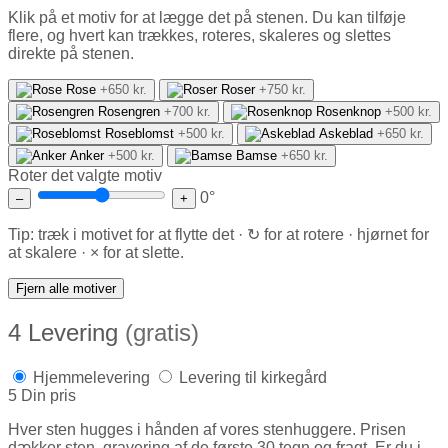
Klik på et motiv for at lægge det på stenen. Du kan tilføje
flere, og hvert kan trækkes, roteres, skaleres og slettes
direkte på stenen.
Rose
+650 kr.
Roser
+750 kr.
Rosengren
+700 kr.
Rosenknop
+500 kr.
Roseblomst
+500 kr.
Askeblad
+650 kr.
Anker
+500 kr.
Bamse
+650 kr.
Roter det valgte motiv
0°
–
+
Tip: træk i motivet for at flytte det · ↻ for at rotere · hjørnet for
at skalere · × for at slette.
Fjern alle motiver
4
Levering
(gratis)
Hjemmelevering
Levering til kirkegård
5
Din pris
Hver sten hugges i hånden af vores stenhuggere. Prisen
dækker sten, gravering af de første 30 tegn og fragt. Er du i