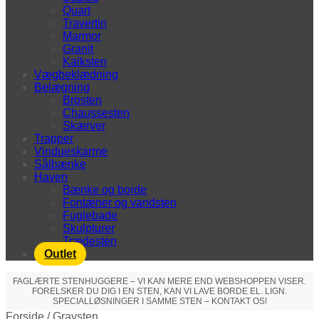
Quart
Travertin
Marmor
Granit
Kalksten
Vægbeklædning
Belægning
Brosten
Chaussesten
Skærver
Trapper
Vindueskarme
Sålbænke
Haven
Bænke og borde
Fontæner og vandsten
Fuglebade
Skulpturer
Trædesten
Outlet
FAGLÆRTE STENHUGGERE – VI KAN MERE END WEBSHOPPEN VISER.
FORELSKER DU DIG I EN STEN, KAN VI LAVE BORDE EL. LIGN.
SPECIALLØSNINGER I SAMME STEN – KONTAKT OS!
Forside
/
Gravsten