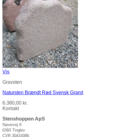
Vis
Gravsten
Natursten Brændt Rød Svensk Granit
6.380,00
kr.
Kontakt
Stenshoppen ApS
Navervej 8
6360 Tinglev
CVR 30415086