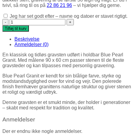
tvivl, så ring til os på
22 86 21 96
– vi hjælper dig gerne.
Jeg har set godt efter – navne og datoer er stavet rigtigt.
Gravsten (Blue Pearl) antal
Tilføj til kurv
Beskrivelse
Anmeldelser (0)
En klassisk og tidløs gravsten udført i holdbar Blue Pearl
Granit. Med målene 90 x 60 cm passer stenen til de fleste
gravsteder og kan tilpasses med personlig gravering.
Blue Pearl Granit er kendt for sin blålige farve, styrke og
modstandsdygtighed over for vind og vejr. Den polerede
finish fremhæver granittens naturlige struktur og giver stenen
et roligt og værdigt udtryk.
Denne gravsten er et smukt minde, der holder i generationer
– skabt med respekt for tradition og kvalitet.
Anmeldelser
Der er endnu ikke nogle anmeldelser.