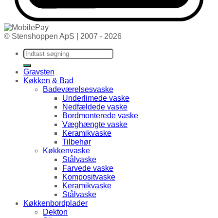
© Stenshoppen ApS | 2007 - 2026
Søg efter:
Gravsten
Køkken & Bad
Badeværelsesvaske
Underlimede vaske
Nedfældede vaske
Bordmonterede vaske
Væghængte vaske
Keramikvaske
Tilbehør
Køkkenvaske
Stålvaske
Farvede vaske
Kompositvaske
Keramikvaske
Stålvaske
Køkkenbordplader
Dekton