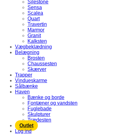
Silestone
Sensa
Scalea
Quart
Travertin
Marmor
Granit
Kalksten
Vægbeklædning
Belægning
Brosten
Chaussesten
Skærver
Trapper
Vindueskarme
Sålbænke
Haven
Bænke og borde
Fontæner og vandsten
Fuglebade
Skulpturer
Trædesten
Outlet
Log ind