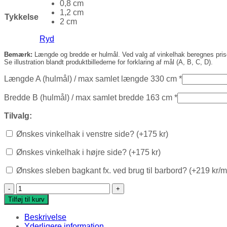
0,8 cm
1,2 cm
Tykkelse
2 cm
Ryd
Bemærk:
Længde og bredde er hulmål. Ved valg af vinkelhak beregnes prise
Se illustration blandt produktbillederne for forklaring af mål (A, B, C, D).
Længde A (hulmål)
/ max samlet længde 330 cm
*
Bredde B (hulmål)
/ max samlet bredde 163 cm
*
Tilvalg:
Ønskes vinkelhak i venstre side? (+175 kr)
Ønskes vinkelhak i højre side? (+175 kr)
Ønskes sleben bagkant fx. ved brug til barbord? (+219 kr/m
Dekton Vindueskarm, Somnia antal
Tilføj til kurv
Beskrivelse
Yderligere information