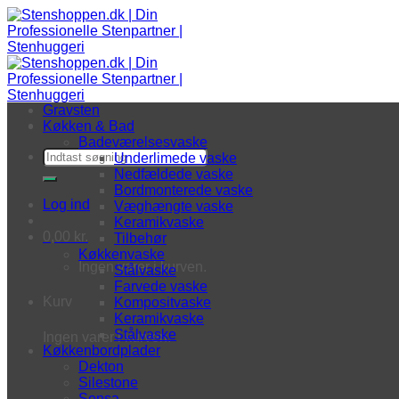
Fortsæt til indhold
Gravsten
Køkken & Bad
Badeværelsesvaske
Søg efter:
Underlimede vaske
Nedfældede vaske
Bordmonterede vaske
Log ind
Væghængte vaske
Keramikvaske
0,00
kr.
Tilbehør
Køkkenvaske
Ingen varer i kurven.
Stålvaske
Farvede vaske
Kurv
Kompositvaske
Keramikvaske
Stålvaske
Ingen varer i kurven.
Køkkenbordplader
Dekton
Silestone
Sensa