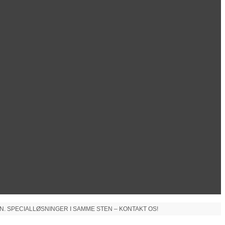
N. SPECIALLØSNINGER I SAMME STEN – KONTAKT OS!