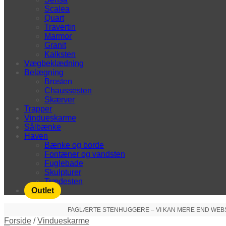
Scalea
Quart
Travertin
Marmor
Granit
Kalksten
Vægbeklædning
Belægning
Brosten
Chaussesten
Skærver
Trapper
Vindueskarme
Sålbænke
Haven
Bænke og borde
Fontæner og vandsten
Fuglebade
Skulpturer
Trædesten
Outlet
FAGLÆRTE STENHUGGERE – VI KAN MERE END WEBSHO
Forside
/
Vindueskarme