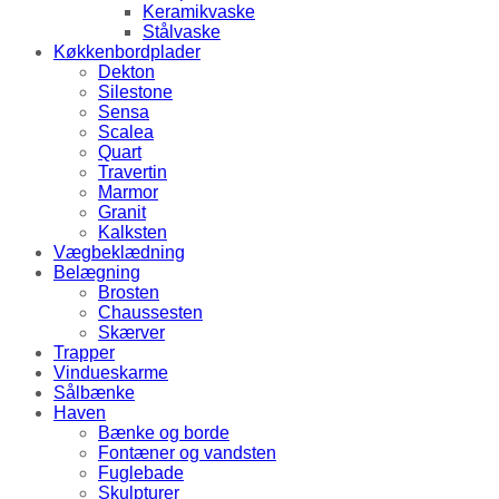
Keramikvaske
Stålvaske
Køkkenbordplader
Dekton
Silestone
Sensa
Scalea
Quart
Travertin
Marmor
Granit
Kalksten
Vægbeklædning
Belægning
Brosten
Chaussesten
Skærver
Trapper
Vindueskarme
Sålbænke
Haven
Bænke og borde
Fontæner og vandsten
Fuglebade
Skulpturer