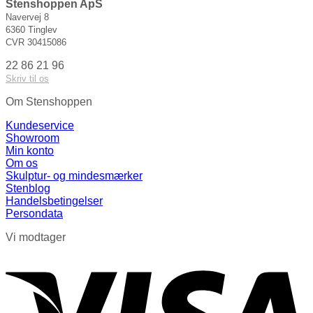
Stenshoppen ApS
Navervej 8
6360 Tinglev
CVR 30415086
22 86 21 96
Skriv til os
Om Stenshoppen
Kundeservice
Showroom
Min konto
Om os
Skulptur- og mindesmærker
Stenblog
Handelsbetingelser
Persondata
Vi modtager