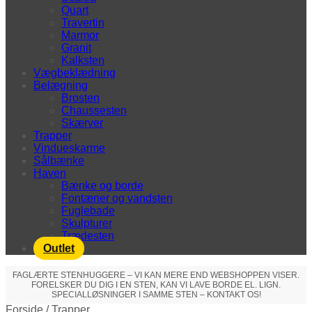
Quart
Travertin
Marmor
Granit
Kalksten
Vægbeklædning
Belægning
Brosten
Chaussesten
Skærver
Trapper
Vindueskarme
Sålbænke
Haven
Bænke og borde
Fontæner og vandsten
Fuglebade
Skulpturer
Trædesten
Outlet
FAGLÆRTE STENHUGGERE – VI KAN MERE END WEBSHOPPEN VISER.
FORELSKER DU DIG I EN STEN, KAN VI LAVE BORDE EL. LIGN.
SPECIALLØSNINGER I SAMME STEN – KONTAKT OS!
Forside
/
Trapper