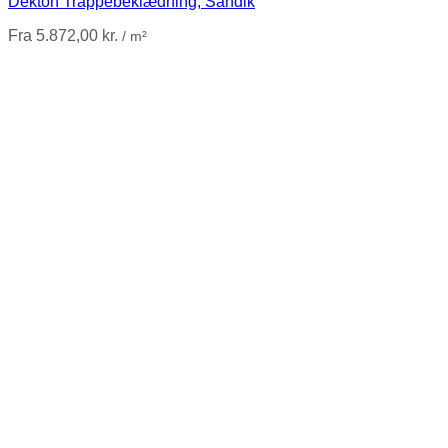
Dekton Trappebeklædning, Sandik
Fra
5.872,00
kr.
/ m²