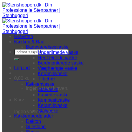
Fortsæt til indhold
Gravsten
Køkken & Bad
Badeværelsesvaske
Søg efter:
Underlimede vaske
Nedfældede vaske
Bordmonterede vaske
Log ind
Væghængte vaske
Keramikvaske
0,00
kr.
Tilbehør
Køkkenvaske
Ingen varer i kurven.
Stålvaske
Farvede vaske
Kurv
Kompositvaske
Keramikvaske
Stålvaske
Ingen varer i kurven.
Køkkenbordplader
Dekton
Silestone
Sensa