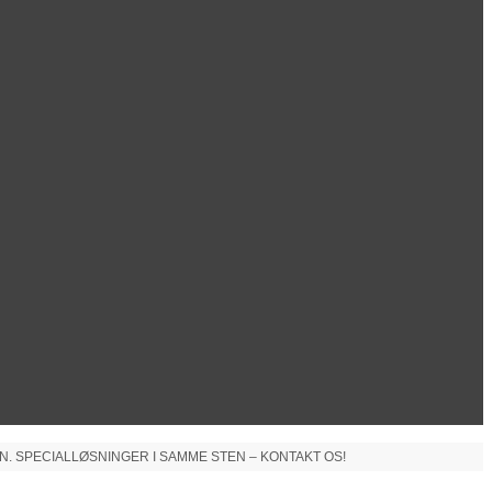
N. SPECIALLØSNINGER I SAMME STEN – KONTAKT OS!