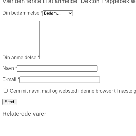
Vær den første til at anmelde “Dekton Trappebeklæ
Din bedømmelse
*
Din anmeldelse
*
Navn
*
E-mail
*
Gem mit navn, mail og websted i denne browser til næste 
Relaterede varer