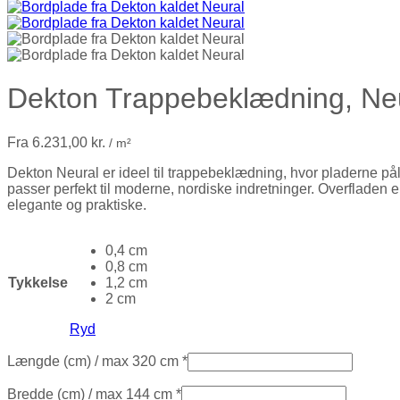
Dekton Trappebeklædning, Ne
Fra
6.231,00
kr.
/ m²
Dekton Neural er ideel til trappebeklædning, hvor pladerne pål
passer perfekt til moderne, nordiske indretninger. Overfladen er
elegante og praktiske.
0,4 cm
0,8 cm
Tykkelse
1,2 cm
2 cm
Ryd
Længde (cm)
/ max 320 cm
*
Bredde (cm)
/ max 144 cm
*