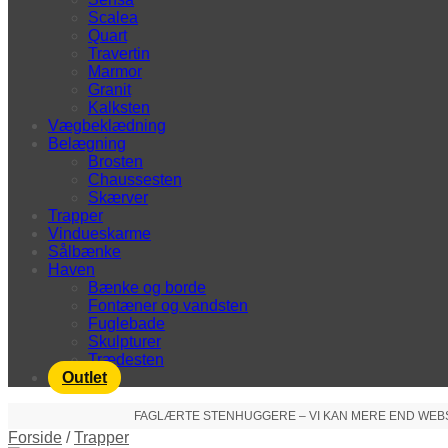
Scalea
Quart
Travertin
Marmor
Granit
Kalksten
Vægbeklædning
Belægning
Brosten
Chaussesten
Skærver
Trapper
Vindueskarme
Sålbænke
Haven
Bænke og borde
Fontæner og vandsten
Fuglebade
Skulpturer
Trædesten
Outlet
FAGLÆRTE STENHUGGERE – VI KAN MERE END WEBSHO
Forside
/
Trapper