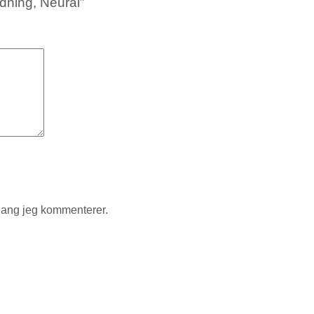
dning, Neural”
gang jeg kommenterer.