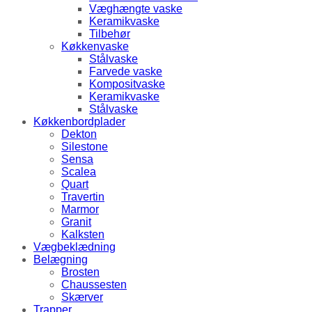
Væghængte vaske
Keramikvaske
Tilbehør
Køkkenvaske
Stålvaske
Farvede vaske
Kompositvaske
Keramikvaske
Stålvaske
Køkkenbordplader
Dekton
Silestone
Sensa
Scalea
Quart
Travertin
Marmor
Granit
Kalksten
Vægbeklædning
Belægning
Brosten
Chaussesten
Skærver
Trapper