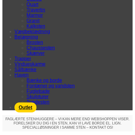
Quart
Travertin
Marmor
Granit
Kalksten
Vægbeklædning
Belægning
Brosten
Chaussesten
Skærver
Trapper
Vindueskarme
Sålbænke
Haven
Bænke og borde
Fontæner og vandsten
Fuglebade
Skulpturer
Trædesten
Outlet
FAGLÆRTE STENHUGGERE – VI KAN MERE END WEBSHOPPEN VISER.
FORELSKER DU DIG I EN STEN, KAN VI LAVE BORDE EL. LIGN.
SPECIALLØSNINGER I SAMME STEN – KONTAKT OS!