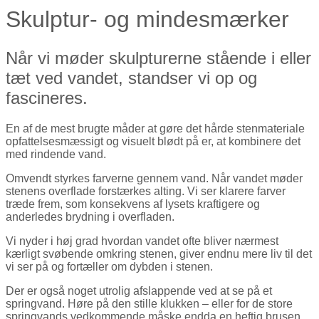
Skulptur- og mindesmærker
Når vi møder skulpturerne stående i eller
tæt ved vandet, standser vi op og
fascineres.
En af de mest brugte måder at gøre det hårde stenmateriale
opfattelsesmæssigt og visuelt blødt på er, at kombinere det
med rindende vand.
Omvendt styrkes farverne gennem vand. Når vandet møder
stenens overflade forstærkes alting. Vi ser klarere farver
træde frem, som konsekvens af lysets kraftigere og
anderledes brydning i overfladen.
Vi nyder i høj grad hvordan vandet ofte bliver nærmest
kærligt svøbende omkring stenen, giver endnu mere liv til det
vi ser på og fortæller om dybden i stenen.
Der er også noget utrolig afslappende ved at se på et
springvand. Høre på den stille klukken – eller for de store
springvands vedkommende måske endda en heftig brusen.