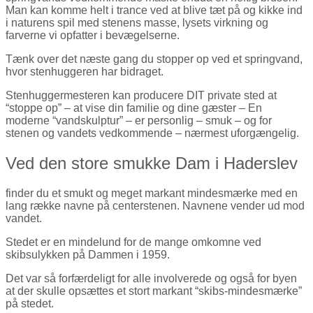
Man kan komme helt i trance ved at blive tæt på og kikke ind
i naturens spil med stenens masse, lysets virkning og
farverne vi opfatter i bevægelserne.
Tænk over det næste gang du stopper op ved et springvand,
hvor stenhuggeren har bidraget.
Stenhuggermesteren kan producere DIT private sted at
“stoppe op” – at vise din familie og dine gæster – En
moderne “vandskulptur” – er personlig – smuk – og for
stenen og vandets vedkommende – nærmest uforgængelig.
Ved den store smukke Dam i Haderslev
finder du et smukt og meget markant mindesmærke med en
lang række navne på centerstenen. Navnene vender ud mod
vandet.
Stedet er en mindelund for de mange omkomne ved
skibsulykken på Dammen i 1959.
Det var så forfærdeligt for alle involverede og også for byen
at der skulle opsættes et stort markant “skibs-mindesmærke”
på stedet.