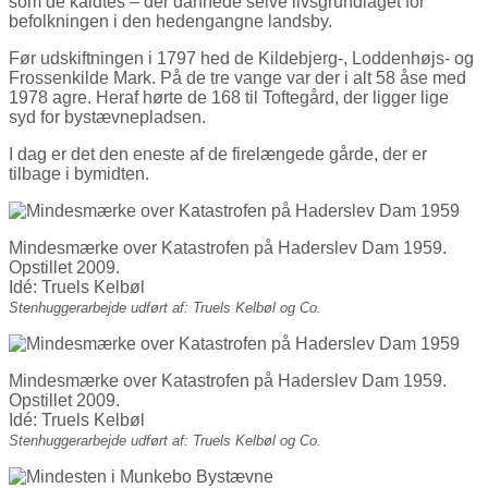
som de kaldtes – der dannede selve livsgrundlaget for
befolkningen i den hedengangne landsby.
Før udskiftningen i 1797 hed de Kildebjerg-, Loddenhøjs- og
Frossenkilde Mark. På de tre vange var der i alt 58 åse med
1978 agre. Heraf hørte de 168 til Toftegård, der ligger lige
syd for bystævnepladsen.
I dag er det den eneste af de firelængede gårde, der er
tilbage i bymidten.
Mindesmærke over Katastrofen på Haderslev Dam 1959.
Opstillet 2009.
Idé: Truels Kelbøl
Stenhuggerarbejde udført af: Truels Kelbøl og Co.
Mindesmærke over Katastrofen på Haderslev Dam 1959.
Opstillet 2009.
Idé: Truels Kelbøl
Stenhuggerarbejde udført af: Truels Kelbøl og Co.