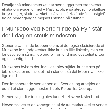
Detaljer på mindesmærket har stenhuggermesteren været
ekstra omhyggelig med – Prøv at blive på stedet i forskellige
belysninger, studer værket – så vil du f.eks.finde “et ansigtet”
fra de hedengangne mejslet i stenen på “skibet”.
I Munkebo ved Kerteminde på Fyn står
der i dag en smuk mindesten.
Stenen skal minde beboerne om, at der også eksisterede et
Munkebo før Lindøværftet. Ikke kun en lille fiskerby men en
landsby som så mange andre – omend med et særligt præg
og en særlig fortid
Munkebos byhorn der, indtil det blev stjålet, kunne ses på
biblioteket, er nu mejslet ind i stenen, så det løber man ikke
lige med.
Den imponerende sten er hentet i Sverige, og arbejdet er
udført at stenhuggermester Truels Kelbøl fra Otterup.
Stenen vejer fire tons og blev fundet i et svensk stenbrud.
Hovedmotivet er en korttegning af de tre marker – eller vange