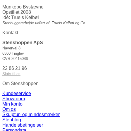
Munkebo Bystævne
Opstillet 2008
Idé: Truels Kelbøl
Stenhuggerarbejde udført af: Truels Kelbøl og Co.
Kontakt
Stenshoppen ApS
Navervej 8
6360 Tinglev
CVR 30415086
22 86 21 96
Skriv til os
Om Stenshoppen
Kundeservice
Showroom
Min konto
Om os
Skulptur- og mindesmærker
Stenblog
Handelsbetingelser
Persondata