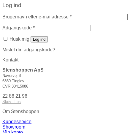
Log ind
Brugernavn eller e-mailadresse
*
Adgangskode
*
Husk mig
Log ind
Mistet din adgangskode?
Kontakt
Stenshoppen ApS
Navervej 8
6360 Tinglev
CVR 30415086
22 86 21 96
Skriv til os
Om Stenshoppen
Kundeservice
Showroom
Min konto