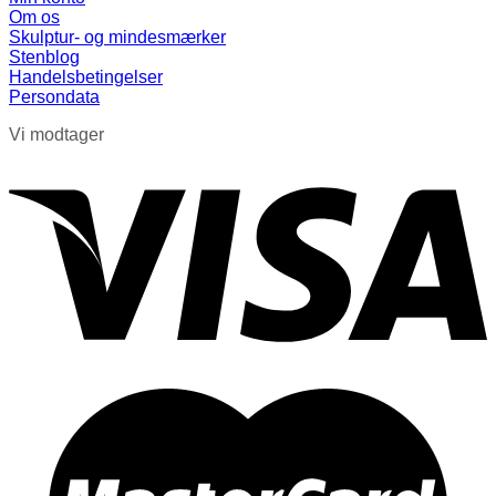
Om os
Skulptur- og mindesmærker
Stenblog
Handelsbetingelser
Persondata
Vi modtager