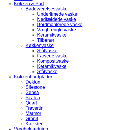
Køkken & Bad
Badeværelsesvaske
Underlimede vaske
Nedfældede vaske
Bordmonterede vaske
Væghængte vaske
Keramikvaske
Tilbehør
Køkkenvaske
Stålvaske
Farvede vaske
Kompositvaske
Keramikvaske
Stålvaske
Køkkenbordplader
Dekton
Silestone
Sensa
Scalea
Quart
Travertin
Marmor
Granit
Kalksten
Vægbeklædning