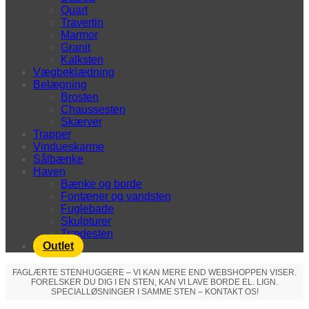
Quart
Travertin
Marmor
Granit
Kalksten
Vægbeklædning
Belægning
Brosten
Chaussesten
Skærver
Trapper
Vindueskarme
Sålbænke
Haven
Bænke og borde
Fontæner og vandsten
Fuglebade
Skulpturer
Trædesten
Outlet
FAGLÆRTE STENHUGGERE – VI KAN MERE END WEBSHOPPEN VISER.
FORELSKER DU DIG I EN STEN, KAN VI LAVE BORDE EL. LIGN.
SPECIALLØSNINGER I SAMME STEN – KONTAKT OS!