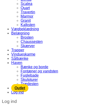
Scalea
Quart
Travertin
Marmor
Granit
Kalksten
Vægbeklædning
Belægning
Brosten
Chaussesten
Skærver
Trapper
Vindueskarme
Sålbænke
Haven
Bænke og borde
Fontæner og vandsten
Fuglebade
Skulpturer
Trædesten
Outlet
Log ind
Log ind