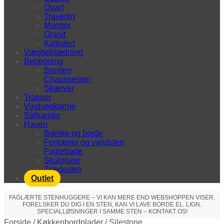
Quart
Travertin
Marmor
Granit
Kalksten
Vægbeklædning
Belægning
Brosten
Chaussesten
Skærver
Trapper
Vindueskarme
Sålbænke
Haven
Bænke og borde
Fontæner og vandsten
Fuglebade
Skulpturer
Trædesten
Outlet
FAGLÆRTE STENHUGGERE – VI KAN MERE END WEBSHOPPEN VISER.
FORELSKER DU DIG I EN STEN, KAN VI LAVE BORDE EL. LIGN.
SPECIALLØSNINGER I SAMME STEN – KONTAKT OS!
Forside
/
Køkkenbordplader
/
Silestone