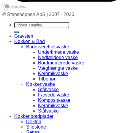
© Stenshoppen ApS | 2007 - 2026
Søg efter:
Gravsten
Køkken & Bad
Badeværelsesvaske
Underlimede vaske
Nedfældede vaske
Bordmonterede vaske
Væghængte vaske
Keramikvaske
Tilbehør
Køkkenvaske
Stålvaske
Farvede vaske
Kompositvaske
Keramikvaske
Stålvaske
Køkkenbordplader
Dekton
Silestone
Sensa