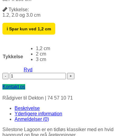
Tykkelse:
1.2, 2.0 og 3.0 cm
ℹ️ Spar kun ved 1,2 cm
1,2 cm
2 cm
Tykkelse
3 cm
Ryd
Silestone Bordplade, Lagoon antal
Kontakt os
Rådgiver til Dekton |
74 57 10 71
Beskrivelse
Yderligere information
Anmeldelser (0)
Silestone Lagoon er en tidløs klassiker med en hvid
baggrund og fine grå åretegninger.