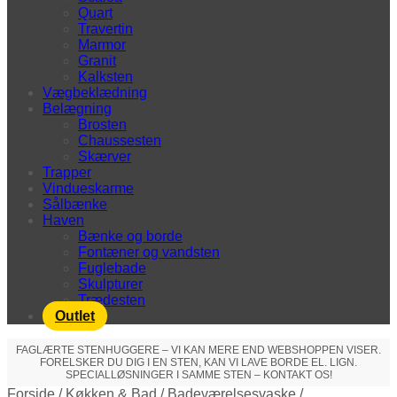
Quart
Travertin
Marmor
Granit
Kalksten
Vægbeklædning
Belægning
Brosten
Chaussesten
Skærver
Trapper
Vindueskarme
Sålbænke
Haven
Bænke og borde
Fontæner og vandsten
Fuglebade
Skulpturer
Trædesten
Outlet
FAGLÆRTE STENHUGGERE – VI KAN MERE END WEBSHOPPEN VISER.
FORELSKER DU DIG I EN STEN, KAN VI LAVE BORDE EL. LIGN.
SPECIALLØSNINGER I SAMME STEN – KONTAKT OS!
Forside
/
Køkken & Bad
/
Badeværelsesvaske
/