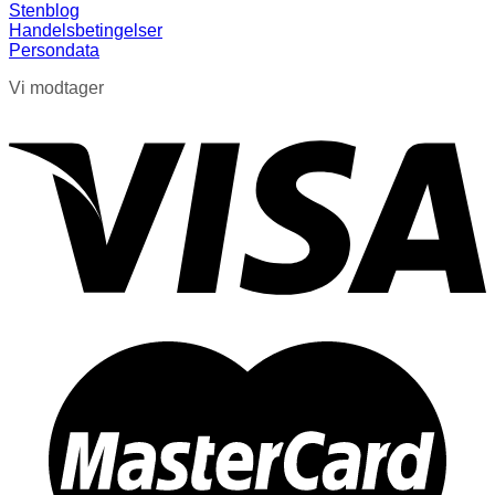
Stenblog
Handelsbetingelser
Persondata
Vi modtager