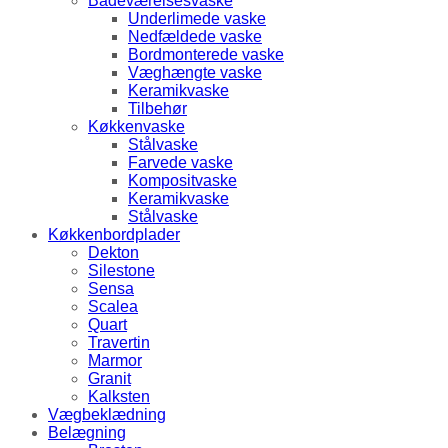
Badeværelsesvaske
Underlimede vaske
Nedfældede vaske
Bordmonterede vaske
Væghængte vaske
Keramikvaske
Tilbehør
Køkkenvaske
Stålvaske
Farvede vaske
Kompositvaske
Keramikvaske
Stålvaske
Køkkenbordplader
Dekton
Silestone
Sensa
Scalea
Quart
Travertin
Marmor
Granit
Kalksten
Vægbeklædning
Belægning