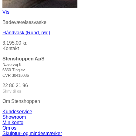
Vis
Badeværelsesvaske
Håndvask (Rund, rød)
3.195,00
kr.
Kontakt
Stenshoppen ApS
Navervej 8
6360 Tinglev
CVR 30415086
22 86 21 96
Skriv til os
Om Stenshoppen
Kundeservice
Showroom
Min konto
Om os
Skulptur- og mindesmærker