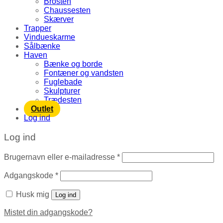
Brosten
Chaussesten
Skærver
Trapper
Vindueskarme
Sålbænke
Haven
Bænke og borde
Fontæner og vandsten
Fuglebade
Skulpturer
Trædesten
Outlet
Log ind
Log ind
Brugernavn eller e-mailadresse
*
Adgangskode
*
Husk mig
Log ind
Mistet din adgangskode?