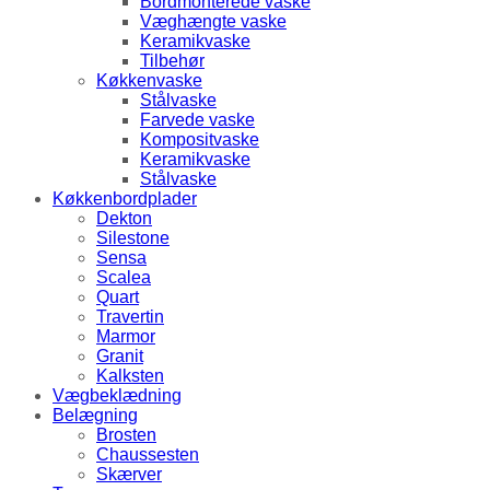
Bordmonterede vaske
Væghængte vaske
Keramikvaske
Tilbehør
Køkkenvaske
Stålvaske
Farvede vaske
Kompositvaske
Keramikvaske
Stålvaske
Køkkenbordplader
Dekton
Silestone
Sensa
Scalea
Quart
Travertin
Marmor
Granit
Kalksten
Vægbeklædning
Belægning
Brosten
Chaussesten
Skærver