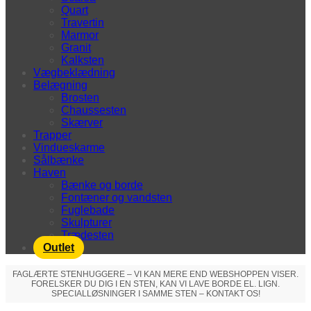
Quart
Travertin
Marmor
Granit
Kalksten
Vægbeklædning
Belægning
Brosten
Chaussesten
Skærver
Trapper
Vindueskarme
Sålbænke
Haven
Bænke og borde
Fontæner og vandsten
Fuglebade
Skulpturer
Trædesten
Outlet
FAGLÆRTE STENHUGGERE – VI KAN MERE END WEBSHOPPEN VISER.
FORELSKER DU DIG I EN STEN, KAN VI LAVE BORDE EL. LIGN.
SPECIALLØSNINGER I SAMME STEN – KONTAKT OS!