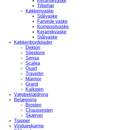
Keramikvaske
Tilbehør
Køkkenvaske
Stålvaske
Farvede vaske
Kompositvaske
Keramikvaske
Stålvaske
Køkkenbordplader
Dekton
Silestone
Sensa
Scalea
Quart
Travertin
Marmor
Granit
Kalksten
Vægbeklædning
Belægning
Brosten
Chaussesten
Skærver
Trapper
Vindueskarme