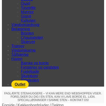
Quart
Travertin
Marmor
Granit
Kalksten
Vægbeklædning
Belægning
Brosten
Chaussesten
Skærver
Trapper
Vindueskarme
Sålbænke
Haven
Bænke og borde
Fontæner og vandsten
Fuglebade
Skulpturer
Trædesten
Outlet
FAGLÆRTE STENHUGGERE – VI KAN MERE END WEBSHOPPEN VISER.
FORELSKER DU DIG I EN STEN, KAN VI LAVE BORDE EL. LIGN.
SPECIALLØSNINGER I SAMME STEN – KONTAKT OS!
Forside
/
Køkkenbordplader
/
Dekton