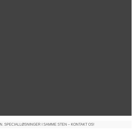
N. SPECIALLØSNINGER I SAMME STEN – KONTAKT OS!