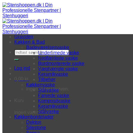
Fortsæt til indhold
Gravsten
Køkken & Bad
Badeværelsesvaske
Søg efter:
Underlimede vaske
Nedfældede vaske
Bordmonterede vaske
Log ind
Væghængte vaske
Keramikvaske
0,00
kr.
Tilbehør
Køkkenvaske
Ingen varer i kurven.
Stålvaske
Farvede vaske
Kurv
Kompositvaske
Keramikvaske
Stålvaske
Ingen varer i kurven.
Køkkenbordplader
Dekton
Silestone
Sensa