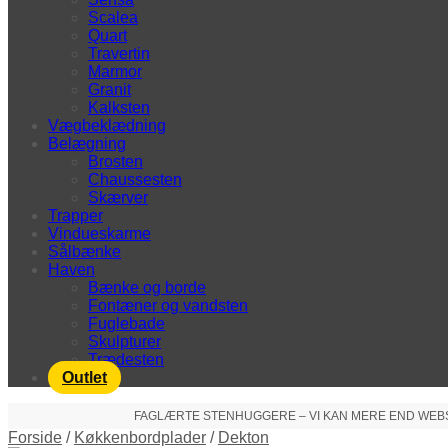
Scalea
Quart
Travertin
Marmor
Granit
Kalksten
Vægbeklædning
Belægning
Brosten
Chaussesten
Skærver
Trapper
Vindueskarme
Sålbænke
Haven
Bænke og borde
Fontæner og vandsten
Fuglebade
Skulpturer
Trædesten
Outlet
FAGLÆRTE STENHUGGERE – VI KAN MERE END WEBSHO
Forside
/
Køkkenbordplader
/
Dekton