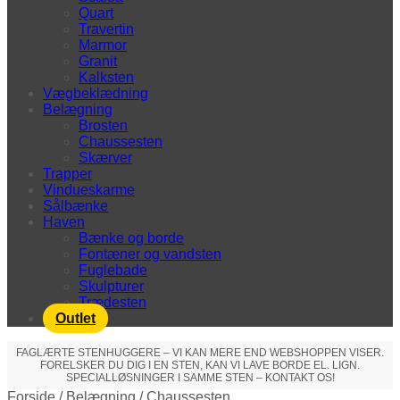
Quart
Travertin
Marmor
Granit
Kalksten
Vægbeklædning
Belægning
Brosten
Chaussesten
Skærver
Trapper
Vindueskarme
Sålbænke
Haven
Bænke og borde
Fontæner og vandsten
Fuglebade
Skulpturer
Trædesten
Outlet
FAGLÆRTE STENHUGGERE – VI KAN MERE END WEBSHOPPEN VISER.
FORELSKER DU DIG I EN STEN, KAN VI LAVE BORDE EL. LIGN.
SPECIALLØSNINGER I SAMME STEN – KONTAKT OS!
Forside
/
Belægning
/
Chaussesten