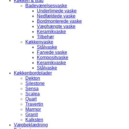
Køkken & Bad
Badeværelsesvaske
Underlimede vaske
Nedfældede vaske
Bordmonterede vaske
Væghængte vaske
Keramikvaske
Tilbehør
Køkkenvaske
Stålvaske
Farvede vaske
Kompositvaske
Keramikvaske
Stålvaske
Køkkenbordplader
Dekton
Silestone
Sensa
Scalea
Quart
Travertin
Marmor
Granit
Kalksten
Vægbeklædning