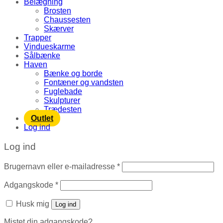
Belægning
Brosten
Chaussesten
Skærver
Trapper
Vindueskarme
Sålbænke
Haven
Bænke og borde
Fontæner og vandsten
Fuglebade
Skulpturer
Trædesten
Outlet
Log ind
Log ind
Brugernavn eller e-mailadresse
*
Adgangskode
*
Husk mig
Log ind
Mistet din adgangskode?