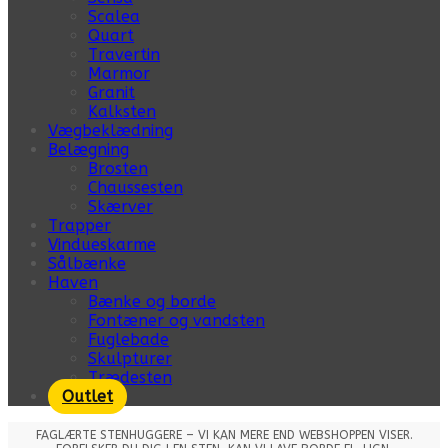
Scalea
Quart
Travertin
Marmor
Granit
Kalksten
Vægbeklædning
Belægning
Brosten
Chaussesten
Skærver
Trapper
Vindueskarme
Sålbænke
Haven
Bænke og borde
Fontæner og vandsten
Fuglebade
Skulpturer
Trædesten
Outlet
FAGLÆRTE STENHUGGERE – VI KAN MERE END WEBSHOPPEN VISER.