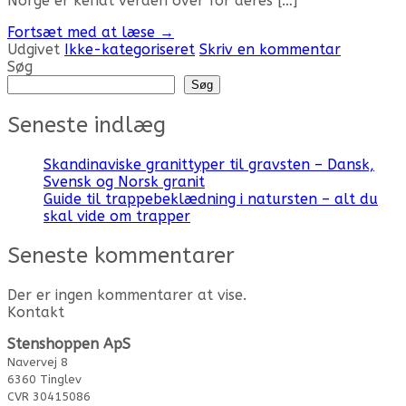
Norge er kendt verden over for deres […]
Fortsæt med at læse
→
Udgivet
Ikke-kategoriseret
Skriv en kommentar
Søg
Søg
Seneste indlæg
Skandinaviske granittyper til gravsten – Dansk,
Svensk og Norsk granit
Guide til trappebeklædning i natursten – alt du
skal vide om trapper
Seneste kommentarer
Der er ingen kommentarer at vise.
Kontakt
Stenshoppen ApS
Navervej 8
6360 Tinglev
CVR 30415086