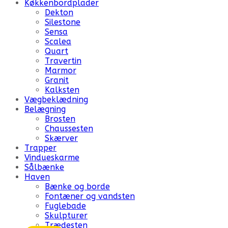
Køkkenbordplader
Dekton
Silestone
Sensa
Scalea
Quart
Travertin
Marmor
Granit
Kalksten
Vægbeklædning
Belægning
Brosten
Chaussesten
Skærver
Trapper
Vindueskarme
Sålbænke
Haven
Bænke og borde
Fontæner og vandsten
Fuglebade
Skulpturer
Trædesten