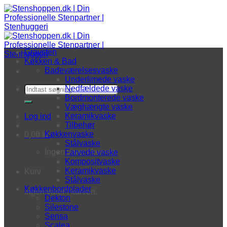
Fortsæt til indhold
Gravsten
Køkken & Bad
Badeværelsesvaske
Underlimede vaske
Søg efter:
Nedfældede vaske
Bordmonterede vaske
Væghængte vaske
Keramikvaske
Log ind
Tilbehør
Køkkenvaske
0,00
kr.
Stålvaske
Ingen varer i kurven.
Farvede vaske
Kompositvaske
Keramikvaske
Kurv
Stålvaske
Køkkenbordplader
Ingen varer i kurven.
Dekton
Silestone
Sensa
Scalea