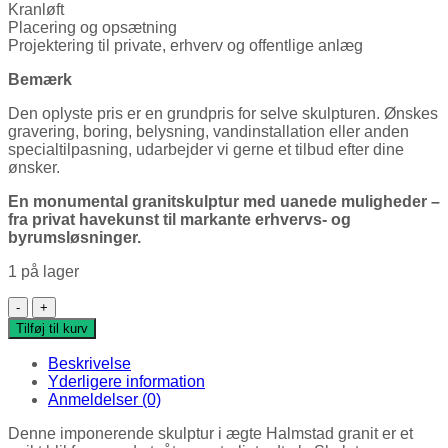
Kranløft
Placering og opsætning
Projektering til private, erhverv og offentlige anlæg
Bemærk
Den oplyste pris er en grundpris for selve skulpturen. Ønskes
gravering, boring, belysning, vandinstallation eller anden
specialtilpasning, udarbejder vi gerne et tilbud efter dine
ønsker.
En monumental granitskulptur med uanede muligheder –
fra privat havekunst til markante erhvervs- og
byrumsløsninger.
1 på lager
Halmstad Granit Skulptur #6 – Massiv Natursten fra Sverige
Tilføj til kurv
Beskrivelse
Yderligere information
Anmeldelser (0)
Denne imponerende skulptur i ægte Halmstad granit er et