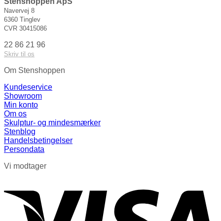
Stenshoppen ApS
Navervej 8
6360 Tinglev
CVR 30415086
22 86 21 96
Skriv til os
Om Stenshoppen
Kundeservice
Showroom
Min konto
Om os
Skulptur- og mindesmærker
Stenblog
Handelsbetingelser
Persondata
Vi modtager