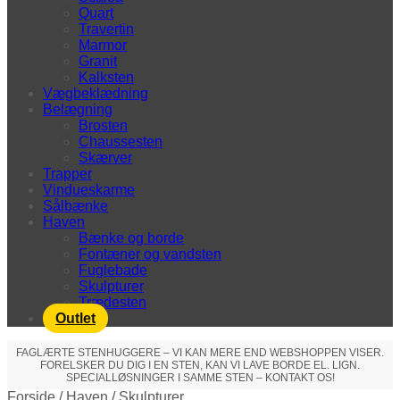
Quart
Travertin
Marmor
Granit
Kalksten
Vægbeklædning
Belægning
Brosten
Chaussesten
Skærver
Trapper
Vindueskarme
Sålbænke
Haven
Bænke og borde
Fontæner og vandsten
Fuglebade
Skulpturer
Trædesten
Outlet
FAGLÆRTE STENHUGGERE – VI KAN MERE END WEBSHOPPEN VISER.
FORELSKER DU DIG I EN STEN, KAN VI LAVE BORDE EL. LIGN.
SPECIALLØSNINGER I SAMME STEN – KONTAKT OS!
Forside
/
Haven
/
Skulpturer