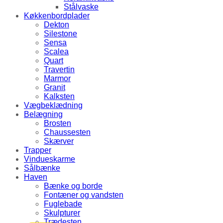
Stålvaske
Køkkenbordplader
Dekton
Silestone
Sensa
Scalea
Quart
Travertin
Marmor
Granit
Kalksten
Vægbeklædning
Belægning
Brosten
Chaussesten
Skærver
Trapper
Vindueskarme
Sålbænke
Haven
Bænke og borde
Fontæner og vandsten
Fuglebade
Skulpturer
Trædesten