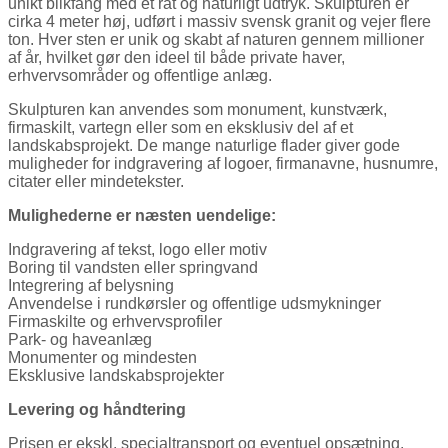
unikt blikfang med et råt og naturligt udtryk. Skulpturen er
cirka 4 meter høj, udført i massiv svensk granit og vejer flere
ton. Hver sten er unik og skabt af naturen gennem millioner
af år, hvilket gør den ideel til både private haver,
erhvervsområder og offentlige anlæg.
Skulpturen kan anvendes som monument, kunstværk,
firmaskilt, vartegn eller som en eksklusiv del af et
landskabsprojekt. De mange naturlige flader giver gode
muligheder for indgravering af logoer, firmanavne, husnumre,
citater eller mindetekster.
Mulighederne er næsten uendelige:
Indgravering af tekst, logo eller motiv
Boring til vandsten eller springvand
Integrering af belysning
Anvendelse i rundkørsler og offentlige udsmykninger
Firmaskilte og erhvervsprofiler
Park- og haveanlæg
Monumenter og mindesten
Eksklusive landskabsprojekter
Levering og håndtering
Prisen er ekskl. specialtransport og eventuel opsætning.