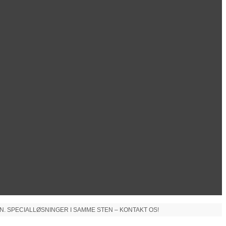
N. SPECIALLØSNINGER I SAMME STEN – KONTAKT OS!