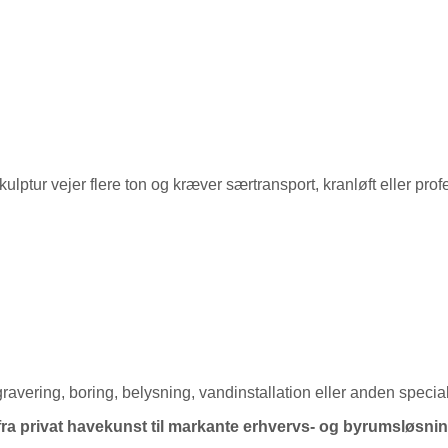
kulptur vejer flere ton og kræver særtransport, kranløft eller pro
avering, boring, belysning, vandinstallation eller anden specialt
a privat havekunst til markante erhvervs- og byrumsløsnin