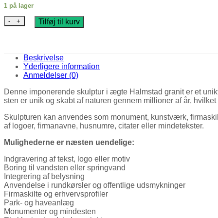
1 på lager
Halmstad Granit Skulptur #2 – Massiv Natursten fra Sverige an
Tilføj til kurv
Beskrivelse
Yderligere information
Anmeldelser (0)
Denne imponerende skulptur i ægte Halmstad granit er et unikt bl
sten er unik og skabt af naturen gennem millioner af år, hvilke
Skulpturen kan anvendes som monument, kunstværk, firmaskilt, 
af logoer, firmanavne, husnumre, citater eller mindetekster.
Mulighederne er næsten uendelige:
Indgravering af tekst, logo eller motiv
Boring til vandsten eller springvand
Integrering af belysning
Anvendelse i rundkørsler og offentlige udsmykninger
Firmaskilte og erhvervsprofiler
Park- og haveanlæg
Monumenter og mindesten