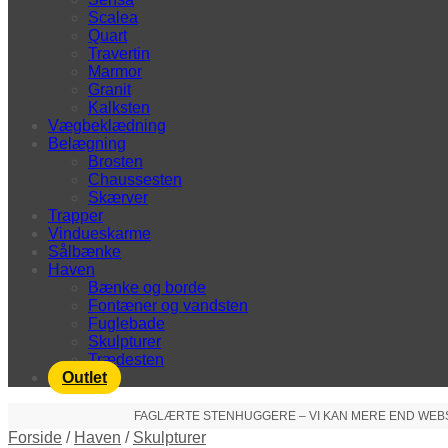
Scalea
Quart
Travertin
Marmor
Granit
Kalksten
Vægbeklædning
Belægning
Brosten
Chaussesten
Skærver
Trapper
Vindueskarme
Sålbænke
Haven
Bænke og borde
Fontæner og vandsten
Fuglebade
Skulpturer
Trædesten
Outlet
FAGLÆRTE STENHUGGERE – VI KAN MERE END WEBSHO
Forside
/
Haven
/
Skulpturer