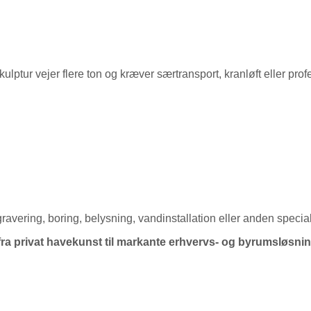
kulptur vejer flere ton og kræver særtransport, kranløft eller pro
avering, boring, belysning, vandinstallation eller anden specialt
a privat havekunst til markante erhvervs- og byrumsløsnin