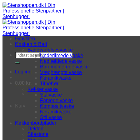
Fortsæt til indhold
Gravsten
Køkken & Bad
Badeværelsesvaske
Søg efter:
Underlimede vaske
Nedfældede vaske
Bordmonterede vaske
Log ind
Væghængte vaske
Keramikvaske
0,00
kr.
Tilbehør
Køkkenvaske
Stålvaske
Farvede vaske
Kurv
Kompositvaske
Keramikvaske
Stålvaske
Køkkenbordplader
Dekton
Silestone
Sensa